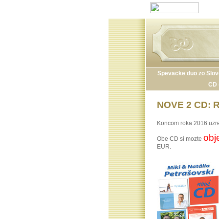
Spevacke duo zo Slov
CD 
NOVE 2 CD: 
Koncom roka 2016 uzreli
obj
Obe CD si mozte
EUR.