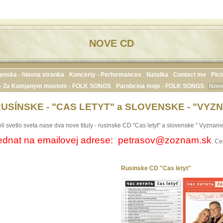
NOVE CD
enska - hlavna stranka
Koncerty - Performances
Natalka
Contact me
Pic
- Za Kamjanym mostom - FOLK SONGS
Parobcina moje - FOLK SONGS
Nov
RUSÍNSKE - "CAS LETYT" a SLOVENSKE - "VYZ
 svetlo sveta nase dva nove tituly - rusinske CD "Cas letyt" a slovenske " Vyznanie
ednat na emailovej adrese: petrasov@zoznam.sk
. Ce
Rusinske CD "Cas letyt"