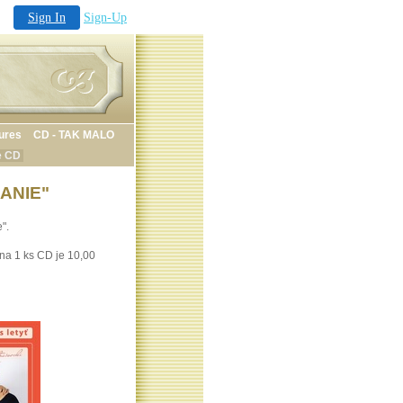
Sign In
Sign-Up
tures
CD - TAK MALO
e CD
NANIE"
".
na 1 ks CD je 10,00